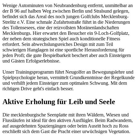
Wenige Autominuten von Neubrandenburg entfernt, unmittelbar an
der B 96 auf halben Weg zwischen Berlin und Stralsund gelegen,
befindet sich das Areal des noch jungen Golfclubs Mecklenburg-
Strelitz e.V. Eine schmale Zufahrtsstraße führt in die Niederungen
des Tollensesees, eine der reizvollsten Moränenlandschaften
Mecklenburgs. Hier erwartet den Besucher ein 9-Loch-Golfplatz,
der neben dem strategischen Spiel auch konditionelle Fitness
erfordert. Sein abwechslungsreiches Design mit zum Teil
schwierigen Hanglagen ist eine sportliche Herausforderung für
jeden Profi; die gute Bespielbarkeit beschert aber auch Einsteigern
und Gästen Erfolgserlebnisse.
Unser Trainingsprogramm führt Neugolfer an Bewegungslehre und
Spielpsychologie heran, vermittelt Grundkenntnisse der Regelkunde
und verhilft jedem Einsteiger zum optimalen Schwung. Mit dem
richtigen Drive geht's einfach besser.
Aktive Erholung für Leib und Seele
Die mecklenburgische Seenplatte mit ihren Wäldern, Wiesen und
Flussläufen ist ideal für den aktiven Ausflügler. Beim Radwandern,
auf ausgedehnten Spaziergängen oder beim Ausritt hoch zu Ross
erschließt sich dem Gast die Pracht einer urwüchsigen Vegetation.