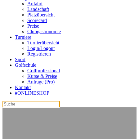
Anfahrt
Landschaft
Platzübersicht
Scorecard
Preise
Clubgastronomie
Turniere
Turnierübersicht
Login/Logout
Registrieren
Sport
Golfschule
Golfprofessional
Kurse & Preise
Anfrage (Pro)
Kontakt
#ONLINESHOP