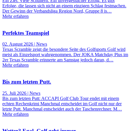
Ein Ziel. Viele Schultern. Ein unvergesslicher Erfolg. Es gibt
Erfolge, die lassen sich nicht an einem einzigen Schlag festmachen.
Der Gewinn der Verbandsliga Region Nord, Gruppe 8 is…
Mehr erfahren
Perfektes Teamspiel
02. August 2026 | News
Texas Scramble zeigt die besondere Seite des Golfsports Golf wird
meist als Einzelsport wahrgenommen. Der JOKA Matchday Plus im
2er Texas Scramble erinnerte am Samstag jedoch daran, d…
Mehr erfahren
Bis zum letzten Putt.
25. Juli 2026 | News
Bis zum letzten Putt: ACCAPI Golf Club Tour endet mit einem
echten Rechenkrimi Manchmal entscheidet im Golf nicht nur der
letzte Putt. Manchmal entscheidet auch der Taschenrechner. M…
Mehr erfahren
Wetter? Egal. Golf geht immer.