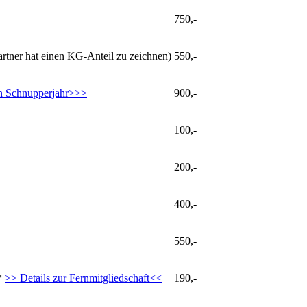
750,-
artner hat einen KG-Anteil zu zeichnen)
550,-
n Schnupperjahr>>>
900,-
100,-
200,-
400,-
550,-
**
>> Details zur Fernmitgliedschaft<<
190,-