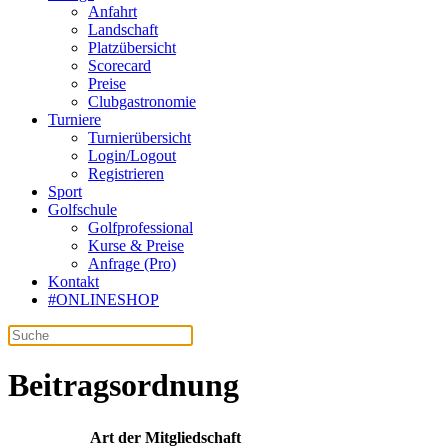
Anfahrt
Landschaft
Platzübersicht
Scorecard
Preise
Clubgastronomie
Turniere
Turnierübersicht
Login/Logout
Registrieren
Sport
Golfschule
Golfprofessional
Kurse & Preise
Anfrage (Pro)
Kontakt
#ONLINESHOP
Beitragsordnung
Art der Mitgliedschaft