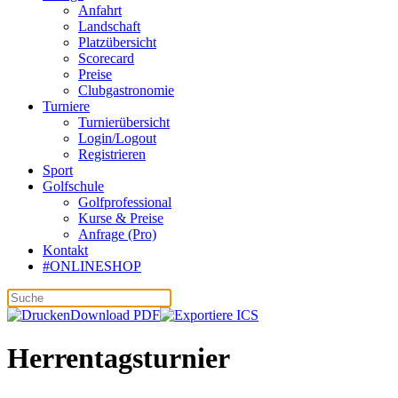
Anfahrt
Landschaft
Platzübersicht
Scorecard
Preise
Clubgastronomie
Turniere
Turnierübersicht
Login/Logout
Registrieren
Sport
Golfschule
Golfprofessional
Kurse & Preise
Anfrage (Pro)
Kontakt
#ONLINESHOP
Download PDF
Herrentagsturnier