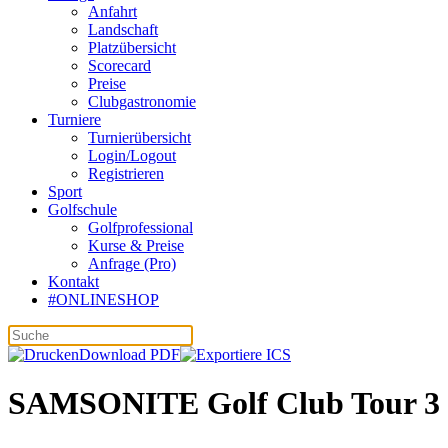
Anfahrt
Landschaft
Platzübersicht
Scorecard
Preise
Clubgastronomie
Turniere
Turnierübersicht
Login/Logout
Registrieren
Sport
Golfschule
Golfprofessional
Kurse & Preise
Anfrage (Pro)
Kontakt
#ONLINESHOP
Download PDF
SAMSONITE Golf Club Tour 3