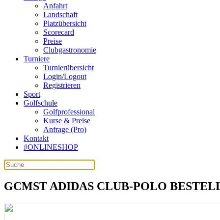
Anfahrt
Landschaft
Platzübersicht
Scorecard
Preise
Clubgastronomie
Turniere
Turnierübersicht
Login/Logout
Registrieren
Sport
Golfschule
Golfprofessional
Kurse & Preise
Anfrage (Pro)
Kontakt
#ONLINESHOP
GCMST ADIDAS CLUB-POLO BESTEL