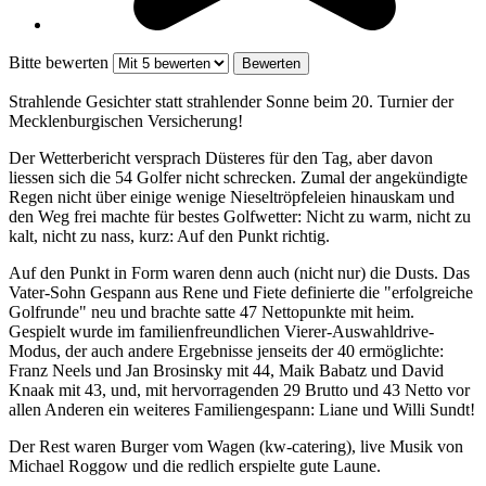
Bitte bewerten
Strahlende Gesichter statt strahlender Sonne beim 20. Turnier der
Mecklenburgischen Versicherung!
Der Wetterbericht versprach Düsteres für den Tag, aber davon
liessen sich die 54 Golfer nicht schrecken. Zumal der angekündigte
Regen nicht über einige wenige Nieseltröpfeleien hinauskam und
den Weg frei machte für bestes Golfwetter: Nicht zu warm, nicht zu
kalt, nicht zu nass, kurz: Auf den Punkt richtig.
Auf den Punkt in Form waren denn auch (nicht nur) die Dusts. Das
Vater-Sohn Gespann aus Rene und Fiete definierte die "erfolgreiche
Golfrunde" neu und brachte satte 47 Nettopunkte mit heim.
Gespielt wurde im familienfreundlichen Vierer-Auswahldrive-
Modus, der auch andere Ergebnisse jenseits der 40 ermöglichte:
Franz Neels und Jan Brosinsky mit 44, Maik Babatz und David
Knaak mit 43, und, mit hervorragenden 29 Brutto und 43 Netto vor
allen Anderen ein weiteres Familiengespann: Liane und Willi Sundt!
Der Rest waren Burger vom Wagen (kw-catering), live Musik von
Michael Roggow und die redlich erspielte gute Laune.