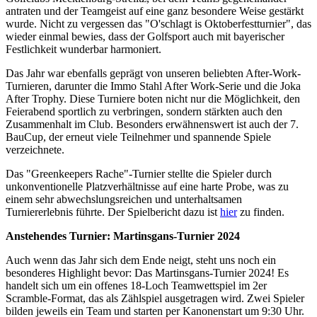
antraten und der Teamgeist auf eine ganz besondere Weise gestärkt
wurde. Nicht zu vergessen das "O'schlagt is Oktoberfestturnier", das
wieder einmal bewies, dass der Golfsport auch mit bayerischer
Festlichkeit wunderbar harmoniert.
Das Jahr war ebenfalls geprägt von unseren beliebten After-Work-
Turnieren, darunter die Immo Stahl After Work-Serie und die Joka
After Trophy. Diese Turniere boten nicht nur die Möglichkeit, den
Feierabend sportlich zu verbringen, sondern stärkten auch den
Zusammenhalt im Club. Besonders erwähnenswert ist auch der 7.
BauCup, der erneut viele Teilnehmer und spannende Spiele
verzeichnete.
Das "Greenkeepers Rache"-Turnier stellte die Spieler durch
unkonventionelle Platzverhältnisse auf eine harte Probe, was zu
einem sehr abwechslungsreichen und unterhaltsamen
Turniererlebnis führte. Der Spielbericht dazu ist
hier
zu finden.
Anstehendes Turnier: Martinsgans-Turnier 2024
Auch wenn das Jahr sich dem Ende neigt, steht uns noch ein
besonderes Highlight bevor: Das Martinsgans-Turnier 2024! Es
handelt sich um ein offenes 18-Loch Teamwettspiel im 2er
Scramble-Format, das als Zählspiel ausgetragen wird. Zwei Spieler
bilden jeweils ein Team und starten per Kanonenstart um 9:30 Uhr.