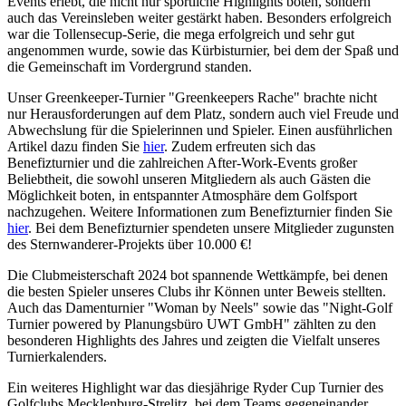
Events erlebt, die nicht nur sportliche Highlights boten, sondern
auch das Vereinsleben weiter gestärkt haben. Besonders erfolgreich
war die Tollensecup-Serie, die mega erfolgreich und sehr gut
angenommen wurde, sowie das Kürbisturnier, bei dem der Spaß und
die Gemeinschaft im Vordergrund standen.
Unser Greenkeeper-Turnier "Greenkeepers Rache" brachte nicht
nur Herausforderungen auf dem Platz, sondern auch viel Freude und
Abwechslung für die Spielerinnen und Spieler. Einen ausführlichen
Artikel dazu finden Sie
hier
. Zudem erfreuten sich das
Benefizturnier und die zahlreichen After-Work-Events großer
Beliebtheit, die sowohl unseren Mitgliedern als auch Gästen die
Möglichkeit boten, in entspannter Atmosphäre dem Golfsport
nachzugehen. Weitere Informationen zum Benefizturnier finden Sie
hier
. Bei dem Benefizturnier spendeten unsere Mitglieder zugunsten
des Sternwanderer-Projekts über 10.000 €!
Die Clubmeisterschaft 2024 bot spannende Wettkämpfe, bei denen
die besten Spieler unseres Clubs ihr Können unter Beweis stellten.
Auch das Damenturnier "Woman by Neels" sowie das "Night-Golf
Turnier powered by Planungsbüro UWT GmbH" zählten zu den
besonderen Highlights des Jahres und zeigten die Vielfalt unseres
Turnierkalenders.
Ein weiteres Highlight war das diesjährige Ryder Cup Turnier des
Golfclubs Mecklenburg-Strelitz, bei dem Teams gegeneinander