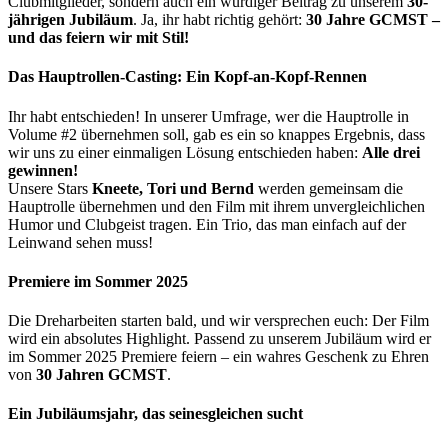
Clubmitglieder, sondern auch ein würdiger Beitrag zu unserem
30-
jährigen Jubiläum
. Ja, ihr habt richtig gehört:
30 Jahre GCMST –
und das feiern wir mit Stil!
Das Hauptrollen-Casting: Ein Kopf-an-Kopf-Rennen
Ihr habt entschieden! In unserer Umfrage, wer die Hauptrolle in
Volume #2 übernehmen soll, gab es ein so knappes Ergebnis, dass
wir uns zu einer einmaligen Lösung entschieden haben:
Alle drei
gewinnen!
Unsere Stars
Kneete, Tori und Bernd
werden gemeinsam die
Hauptrolle übernehmen und den Film mit ihrem unvergleichlichen
Humor und Clubgeist tragen. Ein Trio, das man einfach auf der
Leinwand sehen muss!
Premiere im Sommer 2025
Die Dreharbeiten starten bald, und wir versprechen euch: Der Film
wird ein absolutes Highlight. Passend zu unserem Jubiläum wird er
im Sommer 2025 Premiere feiern – ein wahres Geschenk zu Ehren
von
30 Jahren GCMST
.
Ein Jubiläumsjahr, das seinesgleichen sucht