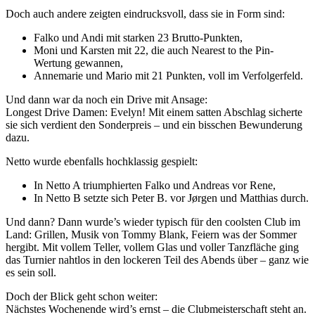
Doch auch andere zeigten eindrucksvoll, dass sie in Form sind:
Falko und Andi mit starken 23 Brutto-Punkten,
Moni und Karsten mit 22, die auch Nearest to the Pin-
Wertung gewannen,
Annemarie und Mario mit 21 Punkten, voll im Verfolgerfeld.
Und dann war da noch ein Drive mit Ansage:
Longest Drive Damen: Evelyn! Mit einem satten Abschlag sicherte
sie sich verdient den Sonderpreis – und ein bisschen Bewunderung
dazu.
Netto wurde ebenfalls hochklassig gespielt:
In Netto A triumphierten Falko und Andreas vor Rene,
In Netto B setzte sich Peter B. vor Jørgen und Matthias durch.
Und dann? Dann wurde’s wieder typisch für den coolsten Club im
Land: Grillen, Musik von Tommy Blank, Feiern was der Sommer
hergibt. Mit vollem Teller, vollem Glas und voller Tanzfläche ging
das Turnier nahtlos in den lockeren Teil des Abends über – ganz wie
es sein soll.
Doch der Blick geht schon weiter:
Nächstes Wochenende wird’s ernst – die Clubmeisterschaft steht an.