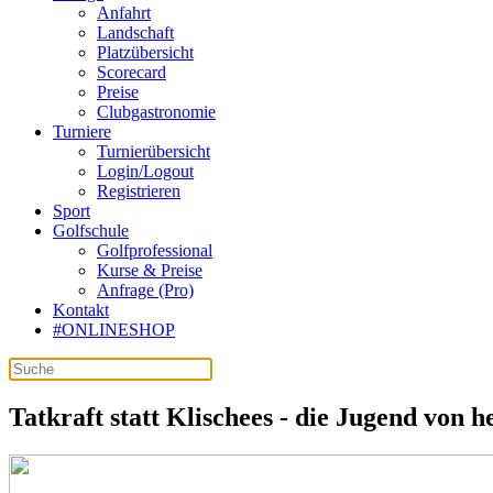
Anfahrt
Landschaft
Platzübersicht
Scorecard
Preise
Clubgastronomie
Turniere
Turnierübersicht
Login/Logout
Registrieren
Sport
Golfschule
Golfprofessional
Kurse & Preise
Anfrage (Pro)
Kontakt
#ONLINESHOP
Tatkraft statt Klischees - die Jugend von h