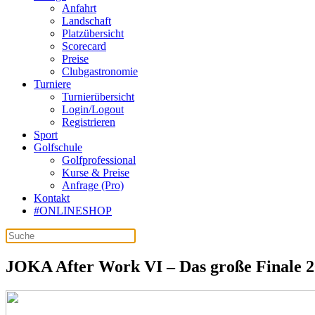
Anfahrt
Landschaft
Platzübersicht
Scorecard
Preise
Clubgastronomie
Turniere
Turnierübersicht
Login/Logout
Registrieren
Sport
Golfschule
Golfprofessional
Kurse & Preise
Anfrage (Pro)
Kontakt
#ONLINESHOP
JOKA After Work VI – Das große Finale 