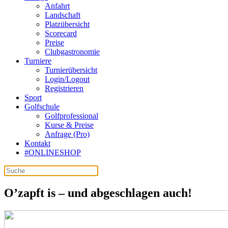
Anfahrt
Landschaft
Platzübersicht
Scorecard
Preise
Clubgastronomie
Turniere
Turnierübersicht
Login/Logout
Registrieren
Sport
Golfschule
Golfprofessional
Kurse & Preise
Anfrage (Pro)
Kontakt
#ONLINESHOP
O’zapft is – und abgeschlagen auch!